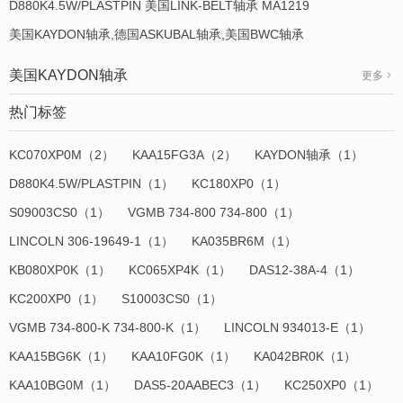
D880K4.5W/PLASTPIN 美国LINK-BELT轴承 MA1219
美国KAYDON轴承,德国ASKUBAL轴承,美国BWC轴承
美国KAYDON轴承
更多
热门标签
KC070XP0M（2）
KAA15FG3A（2）
KAYDON轴承（1）
D880K4.5W/PLASTPIN（1）
KC180XP0（1）
S09003CS0（1）
VGMB 734-800 734-800（1）
LINCOLN 306-19649-1（1）
KA035BR6M（1）
KB080XP0K（1）
KC065XP4K（1）
DAS12-38A-4（1）
KC200XP0（1）
S10003CS0（1）
VGMB 734-800-K 734-800-K（1）
LINCOLN 934013-E（1）
KAA15BG6K（1）
KAA10FG0K（1）
KA042BR0K（1）
KAA10BG0M（1）
DAS5-20AABEC3（1）
KC250XP0（1）