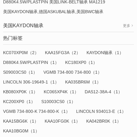
D880K4.5W/PLASTPIN 美国LINK-BELT轴承 MA1219
美国KAYDON轴承,德国ASKUBAL轴承,美国BWC轴承
美国KAYDON轴承
更多
热门标签
KC070XP0M（2）
KAA15FG3A（2）
KAYDON轴承（1）
D880K4.5W/PLASTPIN（1）
KC180XP0（1）
S09003CS0（1）
VGMB 734-800 734-800（1）
LINCOLN 306-19649-1（1）
KA035BR6M（1）
KB080XP0K（1）
KC065XP4K（1）
DAS12-38A-4（1）
KC200XP0（1）
S10003CS0（1）
VGMB 734-800-K 734-800-K（1）
LINCOLN 934013-E（1）
KAA15BG6K（1）
KAA10FG0K（1）
KA042BR0K（1）
KAA10BG0M（1）