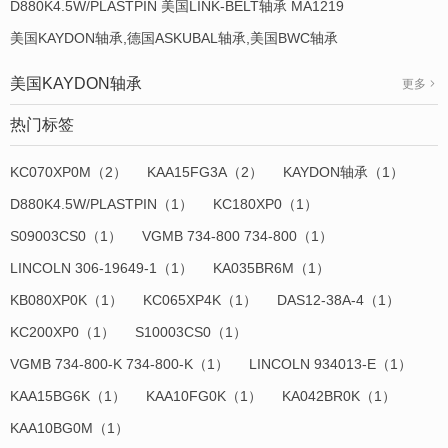
D880K4.5W/PLASTPIN 美国LINK-BELT轴承 MA1219
美国KAYDON轴承,德国ASKUBAL轴承,美国BWC轴承
美国KAYDON轴承
更多
热门标签
KC070XP0M（2）
KAA15FG3A（2）
KAYDON轴承（1）
D880K4.5W/PLASTPIN（1）
KC180XP0（1）
S09003CS0（1）
VGMB 734-800 734-800（1）
LINCOLN 306-19649-1（1）
KA035BR6M（1）
KB080XP0K（1）
KC065XP4K（1）
DAS12-38A-4（1）
KC200XP0（1）
S10003CS0（1）
VGMB 734-800-K 734-800-K（1）
LINCOLN 934013-E（1）
KAA15BG6K（1）
KAA10FG0K（1）
KA042BR0K（1）
KAA10BG0M（1）